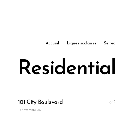
Skip
to
main
content
Accueil
Lignes scolaires
Servi
Residentia
101 City Boulevard
14 novembre 2021