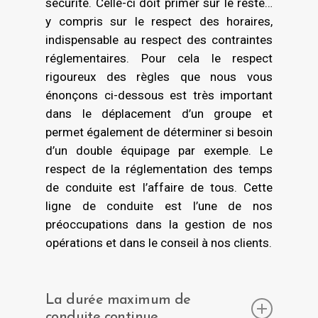
sécurité. Celle-ci doit primer sur le reste…
par les instances publiques et les
y compris sur le respect des horaires,
organisations professionnelles du
indispensable au respect des contraintes
secteur.
réglementaires. Pour cela le respect
rigoureux des règles que nous vous
La charte Objectif CO
énonçons ci-dessous est très important
dans le déplacement d’un groupe et
2 s’inscrit dans une démarche globale de
permet également de déterminer si besoin
lutte contre le changement climatique et
d’un double équipage par exemple. Le
plus précisément de réduction des
respect de la réglementation des temps
émissions de CO2, en phase avec les
de conduite est l’affaire de tous. Cette
conclusions du Grenelle de
ligne de conduite est l’une de nos
l’Environnement.
préoccupations dans la gestion de nos
opérations et dans le conseil à nos clients.
Par ses dispositifs dédiés, le programme
apporte les solutions adaptées aux
besoins de chaq
La durée maximum de
conduite continue