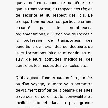
l’Environnement et de la Maîtrise de
que vous êtes responsable, au même titre
l’Énergie
que le transporteur, du respect des règles
de sécurité et du respect des lois. Le
(ADEME), en concertation avec les
transport par autocar est particulièrement
organisations professionnelles du secteur
encadré par de nombreuses
du transport routier de voyageurs, telle
réglementations, qu’il s’agisse de l’accès à
que la Fédération Nationale des
la profession de transporteur, des
Transports de Voyageurs (FNTV) ont
conditions de travail des conducteurs, de
élaboré une charte intitulée « Charte
leurs formations initiales et continues, du
d’engagements volontaires de réduction
suivi de leurs aptitudes médicales, des
des émissions de CO2 ». Elle est intégrée
contrôles techniques des véhicules etc…
dans le programme d’Engagements
Volontaires pour l’Environnement (EVE) qui
Qu’il s’agisse d’une excursion à la journée,
regroupe les chargeurs, les
ou d’un voyage, l’autocar vous permettra
commissionnaires de transport et les
de vraiment profiter de la beauté des sites
transporteurs dans une démarche globale,
traversés, et ce en toute convivialité, au
soutenue
meilleur prix, et dans la plus grande