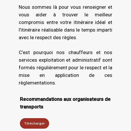
Dans le cadre de la Charte Objectif CO2,
amplitude est normalement de 12 heures
consécutifs de travail en France. La durée
Nous sommes là pour vous renseigner et
l’entreprise s’engage, pour une période de
et peut atteindre 14 heures maximum au
de repos hebdomadaire doit être égale à
vous aider à trouver le meilleur
3 ans à réduire ses émissions de GES, et
total pour un conducteur seul. Au-delà et
45 heures consécutives. Il est possible de
compromis entre votre itinéraire idéal et
donc ses consommations de carburant.
jusqu’à 18 heures il est donc nécessaire
prendre une semaine sur deux un repos
l’itinéraire réalisable dans le temps imparti
de mettre à disposition un deuxième
réduit à 24 heures sous condition de
avec le respect des règles.
conducteur.
rattrapage du repos réduit. L’obligation
C’est pourquoi nos chauffeurs et nos
d’un repos de 45 heures se fait au moins
services exploitation et administratif sont
une fois tous les 15 jours.
formés régulièrement pour le respect et la
mise en application de ces
règlementations.
Recommandations aux organisateurs de
transports
Télécharger