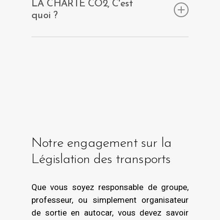
LA CHARTE CO2, C'est
quoi ?
Dans sa Stratégi
e Nationale Bas Carbone,
la France vise la neutralité carbone à
l’horizon 2050.
Notre engagement sur la
Législation des transports
Pour faire face à ce défi, le secteur du
transport et de la logistique se mobilise.
En 2009, le Ministère de l’Écologie, du
Que vous soyez responsable de groupe,
Développement Durable, des Transports et
professeur, ou simplement organisateur
du Logement (MEDDTL) et l’Agence de
de sortie en autocar, vous devez savoir