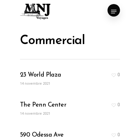
Skip
Menu
to
Close
main
Menu
content
Commercial
23 World Plaza
0
14 novembre 2021
The Penn Center
0
14 novembre 2021
590 Odessa Ave
0